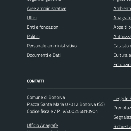
Aree amministrative
Ambient
Uffici
Anagrafe 
Enti e fondazioni
Appalti p
Politici
Autorizza
Personale amministrativo
Catasto e
Documenti e Dati
Cultura 
Educazio
CONTATTI
Comune di Bonorva
Leggi le
Piazza Santa Maria 07012 Bonorva (SS)
Prenota
Codice fiscale / P. IVA:00256810904
Segnalazi
Ufficio Anagrafe
Richiest