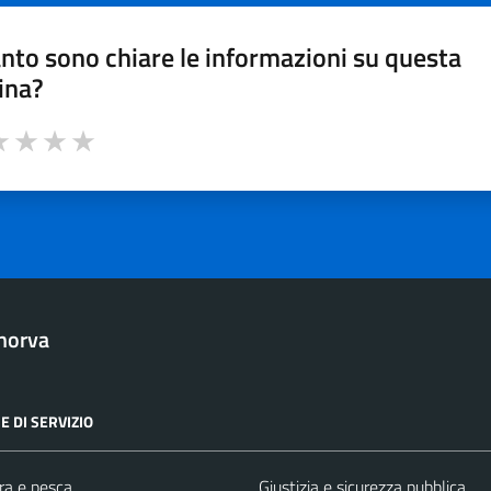
nto sono chiare le informazioni su questa
ina?
a 1 stelle su 5
luta 2 stelle su 5
Valuta 3 stelle su 5
Valuta 4 stelle su 5
Valuta 5 stelle su 5
norva
E DI SERVIZIO
ra e pesca
Giustizia e sicurezza pubblica