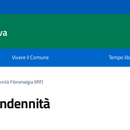
va
Vivere il Comune
Tempo lib
nità Fibromalgia (IRF)
indennità
: