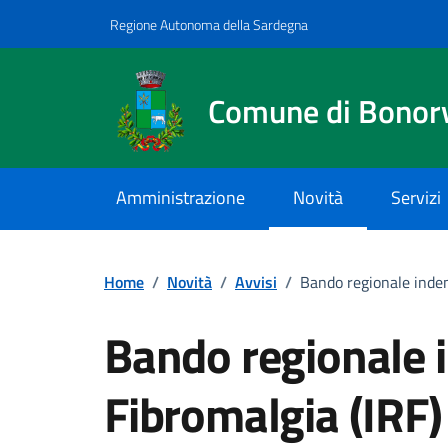
Vai ai contenuti
Vai al footer
Regione Autonoma della Sardegna
Comune di Bonor
Amministrazione
Novità
Servizi
Home
/
Novità
/
Avvisi
/
Bando regionale inden
Bando regionale 
Fibromalgia (IRF)